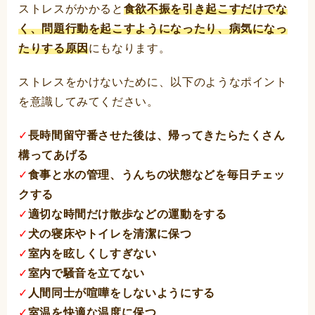
ストレスがかかると
食欲不振を引き起こすだけでな
く、問題行動を起こすようになったり、病気になっ
たりする原因
にもなります。
ストレスをかけないために、以下のようなポイント
を意識してみてください。
✓
長時間留守番させた後は、帰ってきたらたくさん
構ってあげる
✓
食事と水の管理、うんちの状態などを毎日チェッ
クする
✓
適切な時間だけ散歩などの運動をする
✓
犬の寝床やトイレを清潔に保つ
✓
室内を眩しくしすぎない
✓
室内で騒音を立てない
✓
人間同士が喧嘩をしないようにする
✓
室温を快適な温度に保つ