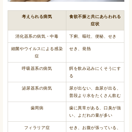
考えられる病気
食欲不振と共にあらわれる
症状
消化器系の病気・中毒
下痢、嘔吐、便秘、せき
細菌やウイルスによる感染
せき、発熱
症
呼吸器系の病気
餌を飲み込みにくそうにす
る
泌尿器系の病気
尿が出ない、血尿が出る、
普段より水をたくさん飲む
歯周病
歯に異常がある、口臭が強
い、よだれの量が多い
フィラリア症
せき、お腹が張っている、