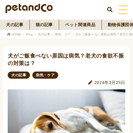
犬の記事
猫の記事
ペット関連商品
動物保護団
HOME
HOME
Blog
犬の記事
病気・ケア
犬がご飯食べない原因は病気？老犬の食
About Us
犬がご飯食べない原因は病気？老犬の食欲不振
News
の対策は？
Blog
犬の記事
病気・ケア
2024年3月25日
ペットフード事業
寄付活動