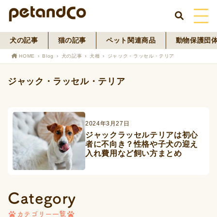
犬の記事
猫の記事
ペット関連商品
動物保護団
HOME
HOME
Blog
犬の記事
犬種
ジャック・ラッセル・テリア
About Us
ジャック・ラッセル・テリア
News
Blog
2024年3月27日
ジャックラッセルテリアは初心
者に不向き？性格や子犬の迎え
ペットフード事業
入れ費用など飼い方まとめ
寄付活動
Category
カテゴリー一覧