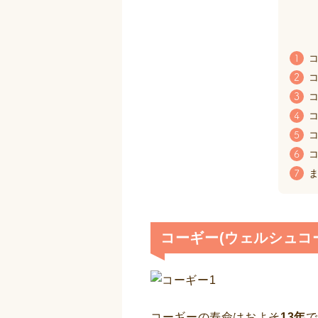
コ
1
コ
2
コ
3
コ
4
コ
5
コ
6
ま
7
コーギー(ウェルシュコ
コーギーの寿命はおよそ
13年
で