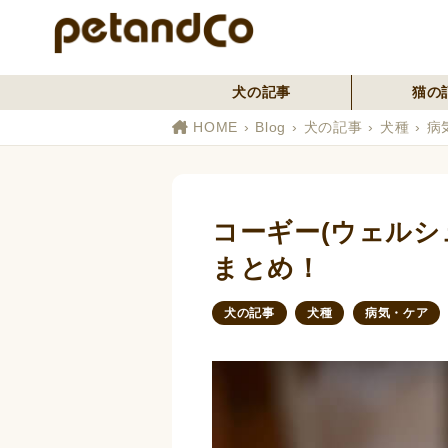
犬の記事
猫の
HOME
Blog
犬の記事
犬種
病
コーギー(ウェルシ
まとめ！
犬の記事
犬種
病気・ケア