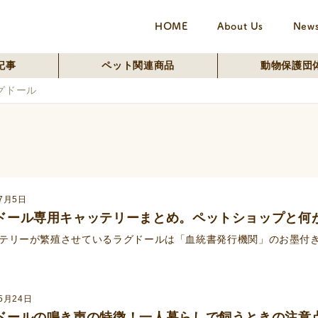
HOME
About Us
New
記事
ペット関連商品
動物保護団
グドール
年7月5日
ドール専用キャッテリーまとめ。ペットショップと何
テリーが繁殖させているラグドールは「血統書発行機関」のお墨付
5月24日
ドールの鳴き声の特徴！一人暮らしで飼うときの注意