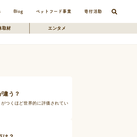
s
Blog
ペットフード事業
寄付活動
体取材
エンタメ
が違う？
きがつくほど世界的に評価されてい
点は？