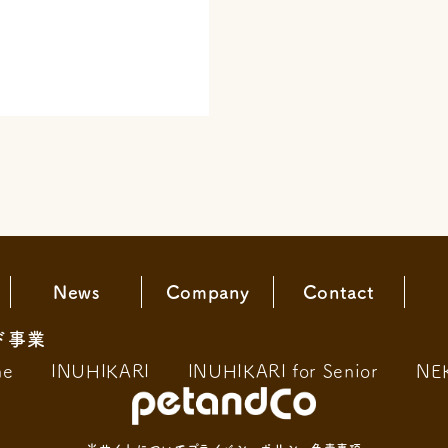
News
Company
Contact
ド事業
ne
INUHIKARI
INUHIKARI for Senior
NE