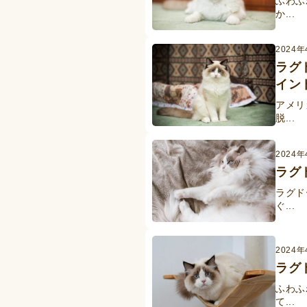
ふわふ
か...
2024年
ラグ
イン
アメリ
脱...
2024年
ラグ
ラグド
ぐ...
2024年
ラグ
ふわふ
て...