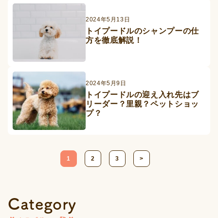
2024年5月13日
トイプードルのシャンプーの仕
方を徹底解説！
2024年5月9日
トイプードルの迎え入れ先はブ
リーダー？里親？ペットショッ
プ？
投
1
2
3
>
稿
の
ペ
Category
ー