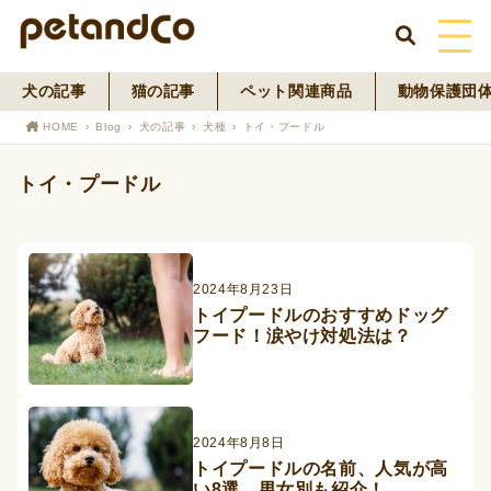
犬の記事
猫の記事
ペット関連商品
動物保護団
HOME
HOME
Blog
犬の記事
犬種
トイ・プードル
About Us
トイ・プードル
News
Blog
2024年8月23日
トイプードルのおすすめドッグ
ペットフード事業
フード！涙やけ対処法は？
寄付活動
2024年8月8日
トイプードルの名前、人気が高
い8選。男女別も紹介！