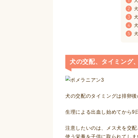
犬
1
犬
2
犬
3
犬
4
犬
5
犬の交配、タイミング
犬の交配のタイミングは排卵後
生理による出血し始めてから9
注意したいのは、メス犬を交配
使う栄養を子供に取られてしま