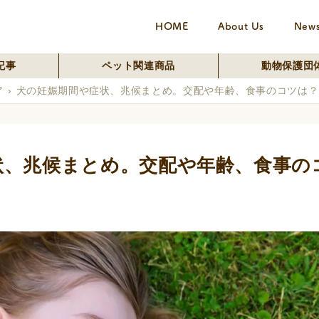
HOME
About Us
New
記事
ペット関連商品
動物保護団
ア
犬の妊娠期間や症状、兆候まとめ。交配や年齢、食事のコツは？
状、兆候まとめ。交配や年齢、食事の