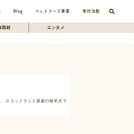
s
Blog
ペットフード事業
寄付活動
体取材
エンタメ
は、スコットランド原産の牧羊犬で