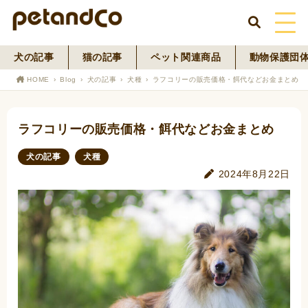
犬の記事
猫の記事
ペット関連商品
動物保護団
HOME
HOME
Blog
犬の記事
犬種
ラフコリーの販売価格・餌代などお金まとめ
About Us
ラフコリーの販売価格・餌代などお金まとめ
News
犬の記事
犬種
Blog
2024年8月22日
ペットフード事業
寄付活動