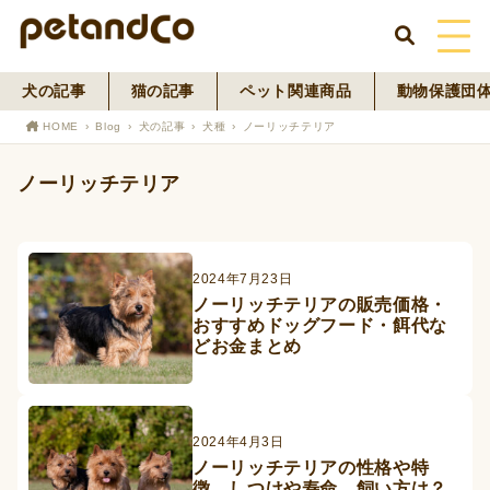
犬の記事
猫の記事
ペット関連商品
動物保護団
HOME
HOME
Blog
犬の記事
犬種
ノーリッチテリア
About Us
ノーリッチテリア
News
Blog
2024年7月23日
ノーリッチテリアの販売価格・
おすすめドッグフード・餌代な
ペットフード事業
どお金まとめ
寄付活動
2024年4月3日
ノーリッチテリアの性格や特
徴、しつけや寿命、飼い方は？