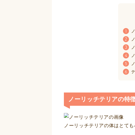
ノ
1
ノ
2
ノ
3
ノ
4
ノ
5
テ
6
ノーリッチテリアの特
ノーリッチテリアの体はとても