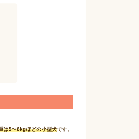
重は5〜6kgほどの小型犬
です。