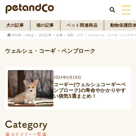
犬の記事
猫の記事
ペット関連商品
動物保護団
HOME
HOME
Blog
犬の記事
犬種
病気・ケア
ウェルシュ・コーギ・ペンブロ
About Us
ウェルシュ・コーギ・ペンブローク
News
Blog
2024年3月19日
コーギー(ウェルシュコーギーペ
ンブローク)の寿命やかかりやす
ペットフード事業
い病気5選まとめ！
寄付活動
Category
カテゴリー一覧