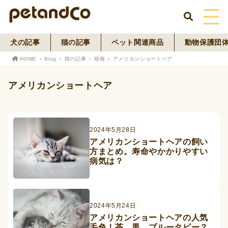
犬の記事
猫の記事
ペット関連商品
動物保護団
HOME
HOME
Blog
猫の記事
猫種
アメリカンショートヘア
About Us
アメリカンショートヘア
News
Blog
2024年5月28日
アメリカンショートヘアの飼い
方まとめ。寿命やかかりやすい
ペットフード事業
病気は？
寄付活動
2024年5月24日
アメリカンショートヘアの人気
毛色！茶、黒、ブルータビー？