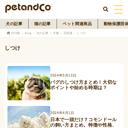
犬の記事
猫の記事
ペット関連商品
動物保護団
HOME
HOME
Blog
犬の記事
犬種
豆知識
しつけ
About Us
しつけ
News
Blog
2024年5月13日
パグのしつけ方まとめ！大切な
ペットフード事業
ポイントや始める時期は？
寄付活動
2024年4月1日
日本で一頭だけ？コモンドール
の飼い方まとめ。特徴や性格、