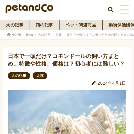
犬の記事
猫の記事
ペット関連商品
動物保護団
HOME
HOME
Blog
犬の記事
犬種
日本で一頭だけ？コモンドールの飼い方まとめ
About Us
日本で一頭だけ？コモンドールの飼い方まと
News
め。特徴や性格、価格は？初心者には難しい？
Blog
犬の記事
犬種
2024年4月1日
ペットフード事業
寄付活動