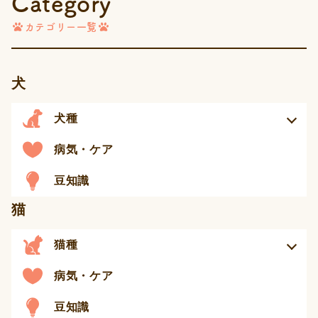
Category
ジ
カテゴリー一覧
送
り
犬
犬種
病気・ケア
豆知識
猫
猫種
病気・ケア
豆知識