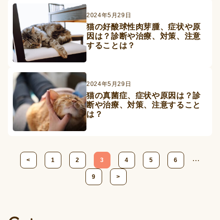
2024年5月29日
猫の好酸球性肉芽腫、症状や原
因は？診断や治療、対策、注意
することは？
2024年5月29日
猫の真菌症、症状や原因は？診
断や治療、対策、注意すること
は？
投
…
<
1
2
3
4
5
6
稿
9
>
の
ペ
ー