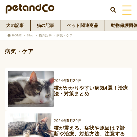
犬の記事
猫の記事
ペット関連商品
動物保護団
HOME
HOME
Blog
猫の記事
病気・ケア
About Us
病気・ケア
News
Blog
2024年5月29日
猫がかかりやすい病気4選！治療
ペットフード事業
法・対策まとめ
寄付活動
2024年5月29日
猫が震える、症状や原因は？診
断や治療、対処方法、注意する