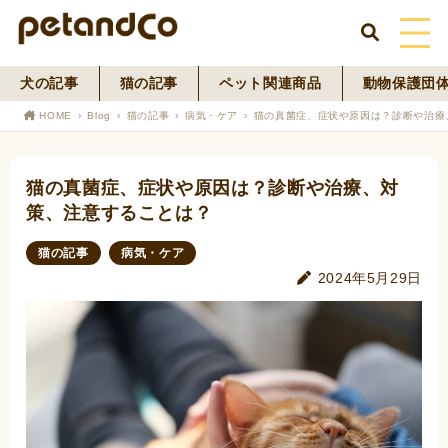
犬の記事
猫の記事
ペット関連商品
動物保護団
HOME
HOME
Blog
猫の記事
病気・ケア
猫の真菌症、症状や原因は？診断や治療
About Us
猫の真菌症、症状や原因は？診断や治療、対
News
策、注意することは？
Blog
猫の記事
病気・ケア
2024年5月29日
ペットフード事業
寄付活動