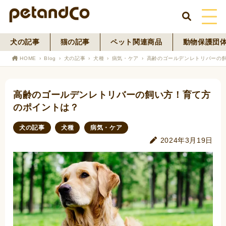
犬の記事
猫の記事
ペット関連商品
動物保護団
HOME
HOME
Blog
犬の記事
犬種
病気・ケア
高齢のゴールデンレトリバーの
About Us
高齢のゴールデンレトリバーの飼い方！育て方
News
のポイントは？
Blog
犬の記事
犬種
病気・ケア
2024年3月19日
ペットフード事業
寄付活動