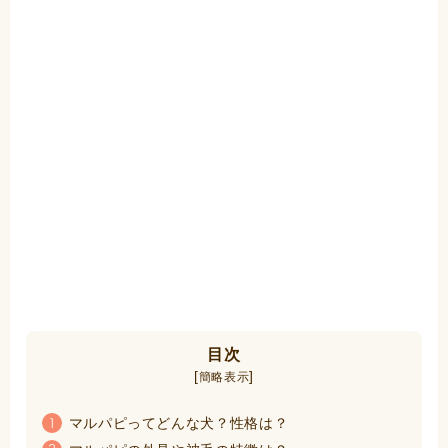
目次
[
]
簡略表示
マルパピってどんな犬？性格は？
1