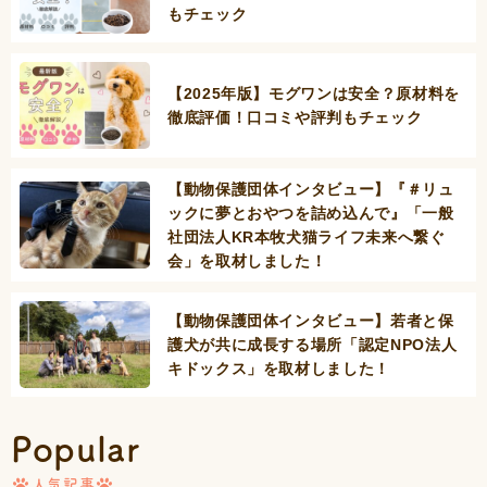
もチェック
【2025年版】モグワンは安全？原材料を
徹底評価！口コミや評判もチェック
【動物保護団体インタビュー】『＃リュ
ックに夢とおやつを詰め込んで』「一般
社団法人KR本牧犬猫ライフ未来へ繋ぐ
会」を取材しました！
【動物保護団体インタビュー】若者と保
護犬が共に成長する場所「認定NPO法人
キドックス」を取材しました！
Popular
人気記事