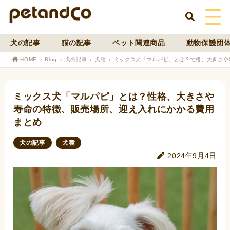
犬の記事
猫の記事
ペット関連商品
動物保護団
HOME
HOME
Blog
犬の記事
犬種
ミックス犬「マルパピ」とは？性格、大きさや
About Us
ミックス犬「マルパピ」とは？性格、大きさや
News
寿命の特徴、販売場所、迎え入れにかかる費用
まとめ
Blog
犬の記事
犬種
ペットフード事業
2024年9月4日
寄付活動