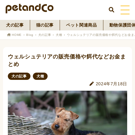
犬の記事
猫の記事
ペット関連商品
動物保護団
HOME
HOME
Blog
犬の記事
犬種
ウェルシュテリアの販売価格や餌代などお金ま
About Us
ウェルシュテリアの販売価格や餌代などお金ま
News
とめ
Blog
犬の記事
犬種
2024年7月18日
ペットフード事業
寄付活動