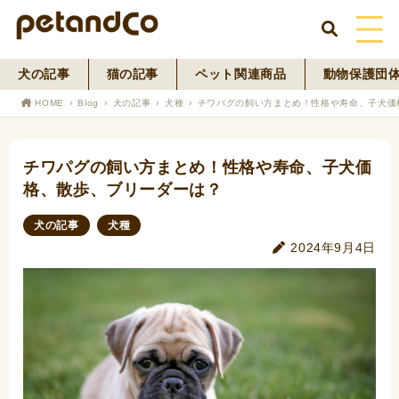
犬の記事
猫の記事
ペット関連商品
動物保護団
HOME
HOME
Blog
犬の記事
犬種
チワパグの飼い方まとめ！性格や寿命、子犬価
About Us
チワパグの飼い方まとめ！性格や寿命、子犬価
News
格、散歩、ブリーダーは？
Blog
犬の記事
犬種
2024年9月4日
ペットフード事業
寄付活動