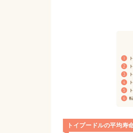
ト
1
ト
2
ト
3
ト
4
ト
5
転
6
トイプードルの平均寿