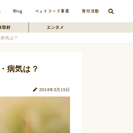
s
Blog
ペットフード事業
寄付活動
体取材
エンタメ
・病気は？
・病気は？
2024年3月15日