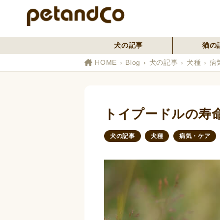
犬の記事
猫の
HOME
Blog
犬の記事
犬種
病
トイプードルの寿
犬の記事
犬種
病気・ケア