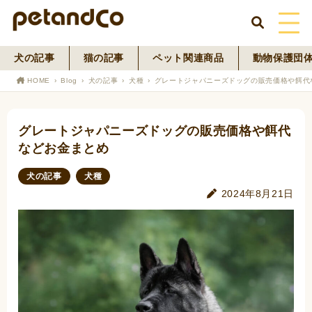
犬の記事
猫の記事
ペット関連商品
動物保護団
HOME
HOME
Blog
犬の記事
犬種
グレートジャパニーズドッグの販売価格や餌代
About Us
グレートジャパニーズドッグの販売価格や餌代
News
などお金まとめ
Blog
犬の記事
犬種
2024年8月21日
ペットフード事業
寄付活動