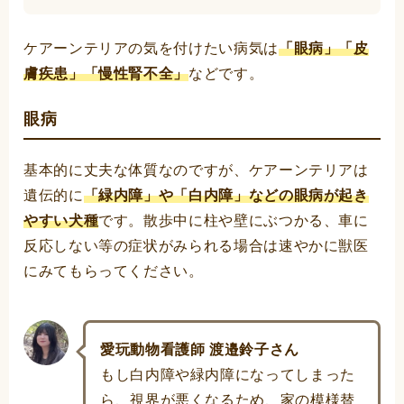
ケアーンテリアの気を付けたい病気は
「眼病」「皮
膚疾患」「慢性腎不全」
などです。
眼病
基本的に丈夫な体質なのですが、ケアーンテリアは
遺伝的に
「緑内障」や「白内障」などの眼病が起き
やすい犬種
です。散歩中に柱や壁にぶつかる、車に
反応しない等の症状がみられる場合は速やかに獣医
にみてもらってください。
愛玩動物看護師 渡邉鈴子さん
もし白内障や緑内障になってしまった
ら、視界が悪くなるため、家の模様替