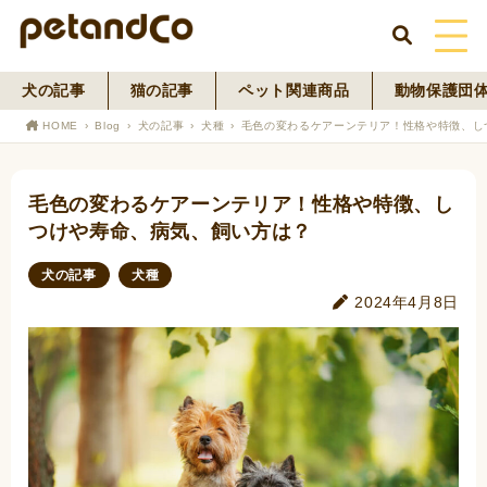
犬の記事
猫の記事
ペット関連商品
動物保護団
HOME
HOME
Blog
犬の記事
犬種
毛色の変わるケアーンテリア！性格や特徴、し
About Us
毛色の変わるケアーンテリア！性格や特徴、し
News
つけや寿命、病気、飼い方は？
Blog
犬の記事
犬種
2024年4月8日
ペットフード事業
寄付活動