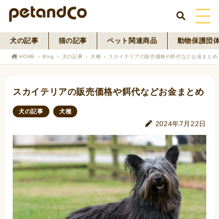
犬の記事
猫の記事
ペット関連商品
動物保護団
HOME
HOME
Blog
犬の記事
犬種
スカイテリアの販売価格や餌代などお金まとめ
About Us
スカイテリアの販売価格や餌代などお金まとめ
News
犬の記事
犬種
Blog
2024年7月22日
ペットフード事業
寄付活動