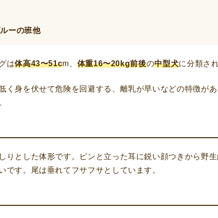
ブルーの班他
グは
体高43〜51c
m、
体重16〜20kg前後
の
中型犬
に分類さ
低く身を伏せて危険を回避する、離乳が早いなどの特徴があ
。
しりとした体形です。ピンと立った耳に鋭い顔つきから野生
いです。尾は垂れてフサフサとしています。