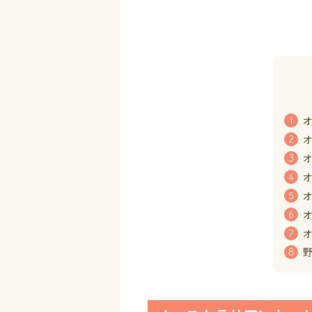
オ
1
オ
2
オ
3
オ
4
オ
5
オ
6
オ
7
野
8