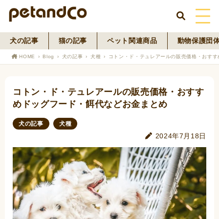
犬の記事
猫の記事
ペット関連商品
動物保護団
HOME
HOME
Blog
犬の記事
犬種
コトン・ド・テュレアールの販売価格・おすす
About Us
コトン・ド・テュレアールの販売価格・おすす
News
めドッグフード・餌代などお金まとめ
Blog
犬の記事
犬種
2024年7月18日
ペットフード事業
寄付活動