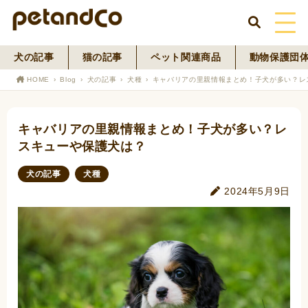
犬の記事
猫の記事
ペット関連商品
動物保護団
HOME
HOME
Blog
犬の記事
犬種
キャバリアの里親情報まとめ！子犬が多い？レ
About Us
キャバリアの里親情報まとめ！子犬が多い？レ
News
スキューや保護犬は？
Blog
犬の記事
犬種
2024年5月9日
ペットフード事業
寄付活動