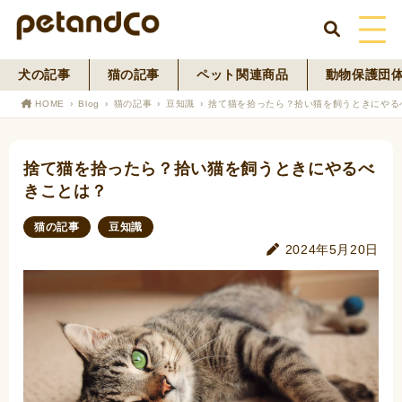
犬の記事
猫の記事
ペット関連商品
動物保護団
HOME
HOME
Blog
猫の記事
豆知識
捨て猫を拾ったら？拾い猫を飼うときにやる
About Us
捨て猫を拾ったら？拾い猫を飼うときにやるべ
News
きことは？
Blog
猫の記事
豆知識
2024年5月20日
ペットフード事業
寄付活動