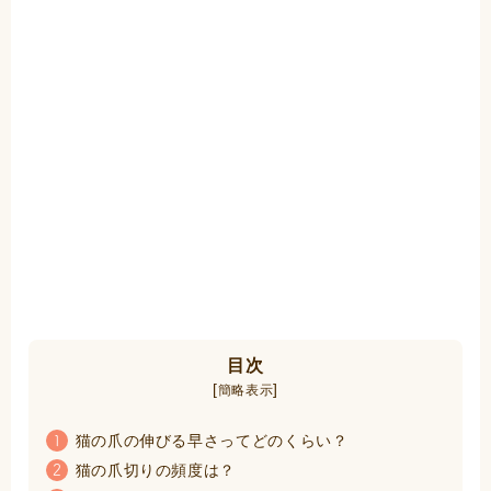
目次
[
]
簡略表示
猫の爪の伸びる早さってどのくらい？
1
猫の爪切りの頻度は？
2