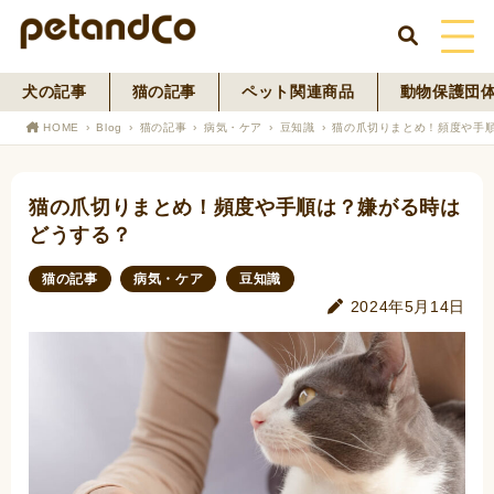
犬の記事
猫の記事
ペット関連商品
動物保護団
HOME
HOME
Blog
猫の記事
病気・ケア
豆知識
猫の爪切りまとめ！頻度や手
About Us
猫の爪切りまとめ！頻度や手順は？嫌がる時は
News
どうする？
Blog
猫の記事
病気・ケア
豆知識
2024年5月14日
ペットフード事業
寄付活動