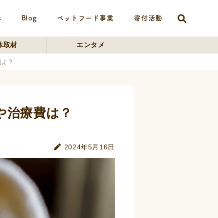
s
Blog
ペットフード事業
寄付活動
体取材
エンタメ
は？
や治療費は？
2024年5月16日