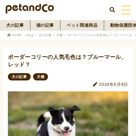
犬の記事
猫の記事
ペット関連商品
動物保護団
HOME
HOME
Blog
犬の記事
犬種
ボーダーコリーの人気毛色は？ブルーマール、
About Us
ボーダーコリーの人気毛色は？ブルーマール、
News
レッド？
Blog
犬の記事
犬種
2024年5月8日
ペットフード事業
寄付活動