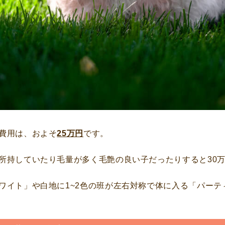
費用は、およそ
25
万円
です。
所持していたり毛量が多く毛艶の良い子だったりすると30
ワイト」や白地に1~2色の班が左右対称で体に入る「パーテ