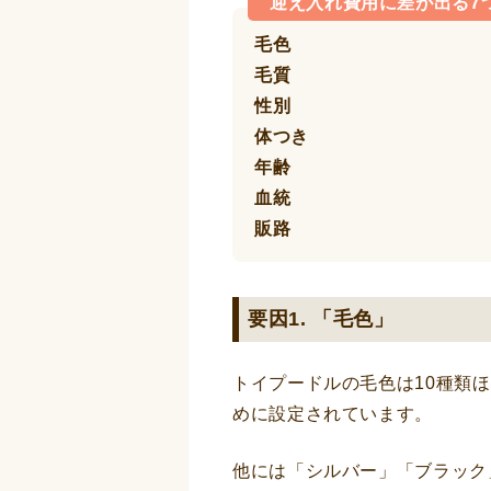
迎え入れ費用に差が出る7
毛色
毛質
性別
体つき
年齢
血統
販路
要因1. 「毛色」
トイプードルの毛色は10種類
めに設定されています。
他には「シルバー」「ブラック