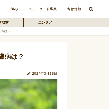
s
Blog
ペットフード事業
寄付活動
体取材
エンタメ
膚病は？
膚病は？
2024年3月15日