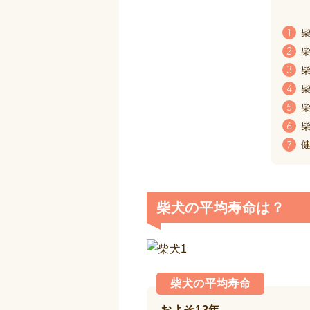
柴
1
柴
2
柴
3
柴
4
柴
5
柴
6
健
7
柴犬の平均寿命は？
柴犬の平均寿命
およそ13年