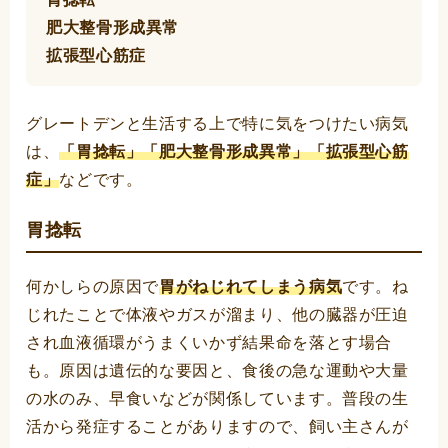
肥大整骨形成異常
拡張型心筋症
グレートデンと生活する上で特に気をつけたい病気
は、
「胃捻転」「肥大整骨形成異常」「拡張型心筋
症」
などです。
胃捻転
何かしらの原因で
胃がねじれてしまう病気
です。ね
じれたことで体液やガスが溜まり、他の臓器が圧迫
され血液循環がうまくいかず結果命を落とす場合
も。原因は遺伝的な要因と、食後の急な運動や大量
の水のみ、早食いなどが関係しています。普段の生
活から発症することがありますので、飼い主さんが