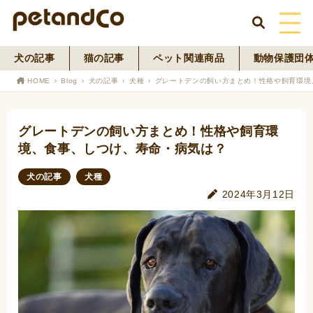
犬の記事
猫の記事
ペット関連商品
動物保護団
HOME
HOME
Blog
犬の記事
犬種
グレートデンの飼い方まとめ！性格や飼育環境
About Us
グレートデンの飼い方まとめ！性格や飼育環
News
境、食事、しつけ、寿命・病気は？
Blog
犬の記事
犬種
2024年3月12日
ペットフード事業
寄付活動