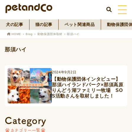
犬の記事
猫の記事
ペット関連商品
動物保護団
HOME
HOME
Blog
動物保護団体取材
那須ハイ
About Us
那須ハイ
News
2024年9月2日
Blog
【動物保護団体インタビュー】
那須ハイランドパーク×那須高原
ペットフード事業
りんどう湖ファミリー牧場 SO
S活動さんを取材しました！
寄付活動
Category
カテゴリー一覧