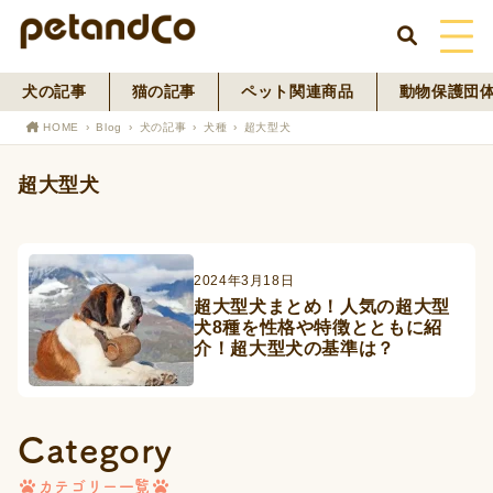
犬の記事
猫の記事
ペット関連商品
動物保護団
HOME
HOME
Blog
犬の記事
犬種
超大型犬
About Us
超大型犬
News
Blog
2024年3月18日
超大型犬まとめ！人気の超大型
犬8種を性格や特徴とともに紹
ペットフード事業
介！超大型犬の基準は？
寄付活動
Category
カテゴリー一覧