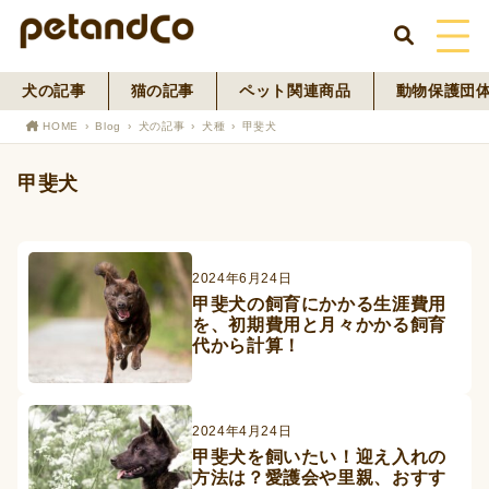
犬の記事
猫の記事
ペット関連商品
動物保護団
HOME
HOME
Blog
犬の記事
犬種
甲斐犬
About Us
甲斐犬
News
Blog
2024年6月24日
甲斐犬の飼育にかかる生涯費用
を、初期費用と月々かかる飼育
ペットフード事業
代から計算！
寄付活動
2024年4月24日
甲斐犬を飼いたい！迎え入れの
方法は？愛護会や里親、おすす