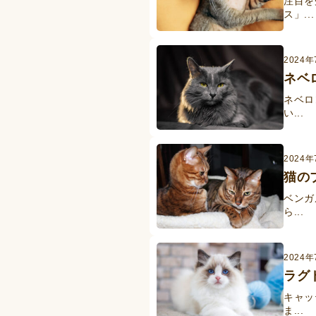
注目を
ス」...
2024
ネベ
ネベロ
い...
2024
猫の
ベンガ
ら...
2024
ラグ
キャッ
ま...