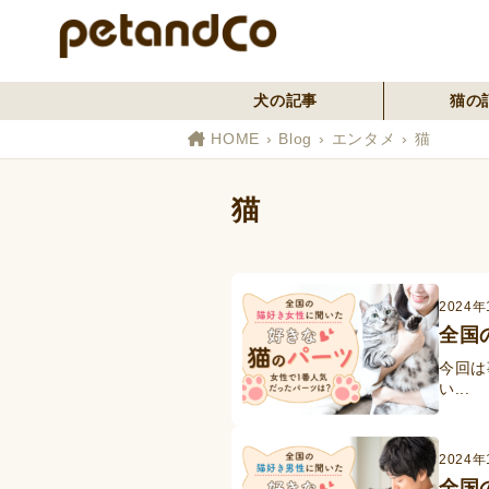
犬の記事
猫の
HOME
Blog
エンタメ
猫
猫
2024年
全国
今回は
い...
2024年
全国