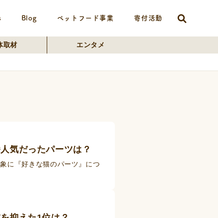
s
Blog
ペットフード事業
寄付活動
体取材
エンタメ
番人気だったパーツは？
対象に『好きな猫のパーツ』につ
を抑えた1位は？