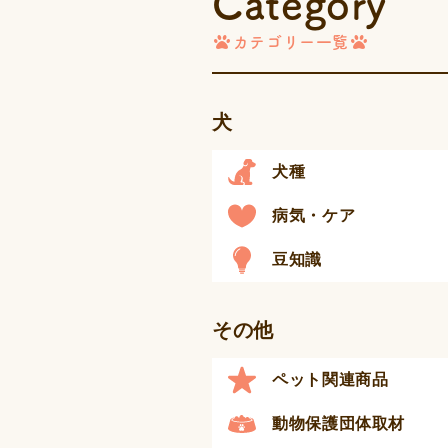
Category
ー
ジ
カテゴリー一覧
送
り
犬
犬種
病気・ケア
豆知識
その他
ペット関連商品
動物保護団体取材