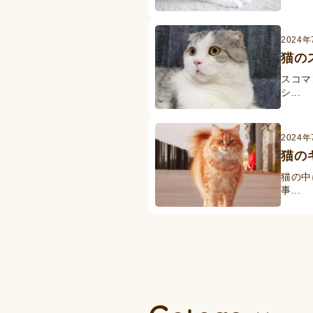
2024
猫の
スコマ
シ...
2024
猫の
猫の中
事...
投
稿
の
ペ