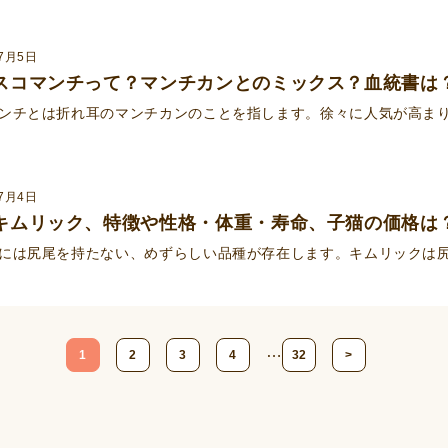
年7月5日
スコマンチって？マンチカンとのミックス？血統書は
ンチとは折れ耳のマンチカンのことを指します。徐々に人気が高ま
年7月4日
キムリック、特徴や性格・体重・寿命、子猫の価格は
には尻尾を持たない、めずらしい品種が存在します。キムリックは尻
…
1
2
3
4
32
>