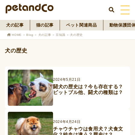
犬の記事
猫の記事
ペット関連商品
動物保護団
HOME
HOME
Blog
犬の記事
豆知識
犬の歴史
About Us
犬の歴史
News
Blog
2024年5月21日
闘犬の歴史は？今も存在する？
ペットフード事業
ピットブル他、闘犬の種類は？
寄付活動
2024年4月24日
チャウチャウは食用犬？犬食文
化？純血は違う？歴史は？