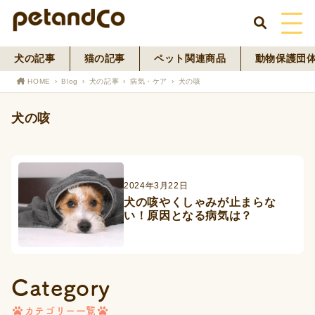
犬の記事
猫の記事
ペット関連商品
動物保護団
HOME
HOME
Blog
犬の記事
病気・ケア
犬の咳
About Us
犬の咳
News
Blog
2024年3月22日
犬の咳やくしゃみが止まらな
ペットフード事業
い！原因となる病気は？
寄付活動
Category
カテゴリー一覧