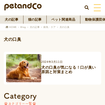
犬の記事
猫の記事
ペット関連商品
動物保護団
HOME
HOME
Blog
犬の記事
病気・ケア
犬の口臭
About Us
犬の口臭
News
Blog
2024年3月11日
犬の口臭が気になる！口が臭い
ペットフード事業
原因と対策まとめ
寄付活動
Category
カテゴリー一覧