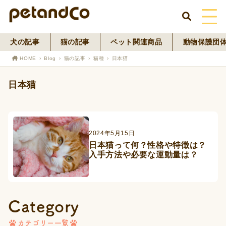
犬の記事
猫の記事
ペット関連商品
動物保護団
HOME
HOME
Blog
猫の記事
猫種
日本猫
About Us
日本猫
News
Blog
2024年5月15日
日本猫って何？性格や特徴は？
ペットフード事業
入手方法や必要な運動量は？
寄付活動
Category
カテゴリー一覧