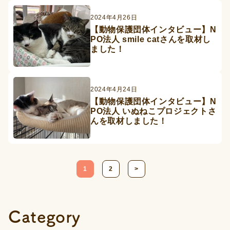
2024年4月26日
【動物保護団体インタビュー】N
PO法人 smile catさんを取材し
ました！
2024年4月24日
【動物保護団体インタビュー】N
PO法人 いぬねこプロジェクトさ
んを取材しました！
投
1
2
>
稿
の
ペ
Category
ー