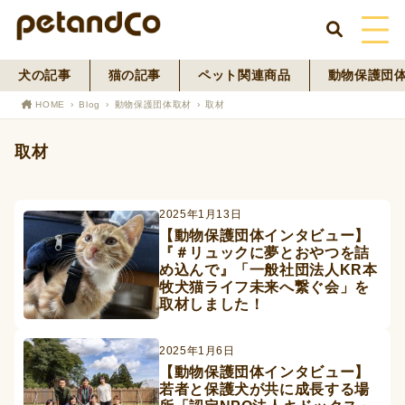
犬の記事
猫の記事
ペット関連商品
動物保護団
HOME
HOME
Blog
動物保護団体取材
取材
About Us
取材
News
2025年1月13日
Blog
【動物保護団体インタビュー】
『＃リュックに夢とおやつを詰
ペットフード事業
め込んで』「一般社団法人KR本
牧犬猫ライフ未来へ繋ぐ会」を
取材しました！
寄付活動
2025年1月6日
【動物保護団体インタビュー】
若者と保護犬が共に成長する場