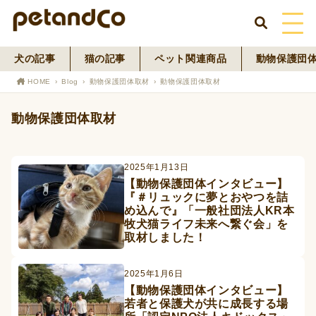
犬の記事
猫の記事
ペット関連商品
動物保護団
HOME
HOME
Blog
動物保護団体取材
動物保護団体取材
About Us
動物保護団体取材
News
2025年1月13日
Blog
【動物保護団体インタビュー】
『＃リュックに夢とおやつを詰
ペットフード事業
め込んで』「一般社団法人KR本
牧犬猫ライフ未来へ繋ぐ会」を
取材しました！
寄付活動
2025年1月6日
【動物保護団体インタビュー】
若者と保護犬が共に成長する場