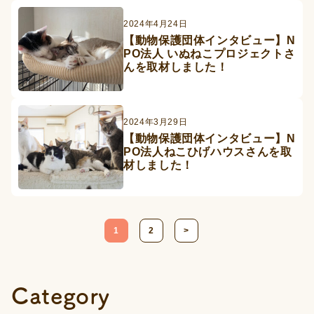
2024年4月24日
【動物保護団体インタビュー】N
PO法人 いぬねこプロジェクトさ
んを取材しました！
2024年3月29日
【動物保護団体インタビュー】N
PO法人ねこひげハウスさんを取
材しました！
投
1
2
>
稿
の
ペ
Category
ー