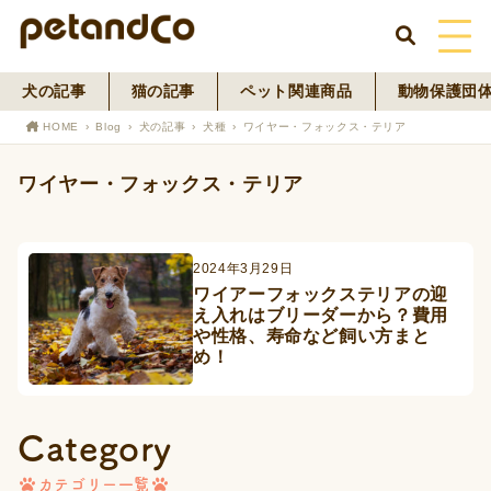
犬の記事
猫の記事
ペット関連商品
動物保護団
HOME
HOME
Blog
犬の記事
犬種
ワイヤー・フォックス・テリア
About Us
ワイヤー・フォックス・テリア
News
2024年3月29日
Blog
ワイアーフォックステリアの迎
え入れはブリーダーから？費用
ペットフード事業
や性格、寿命など飼い方まと
め！
寄付活動
Category
カテゴリー一覧