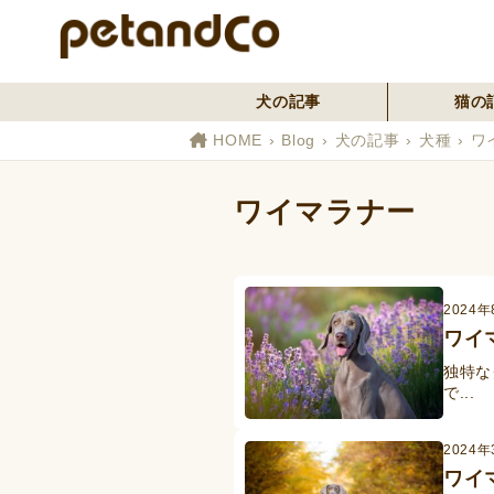
犬の記事
猫の
HOME
Blog
犬の記事
犬種
ワ
ワイマラナー
2024年
ワイ
独特な
で...
2024年
ワイ