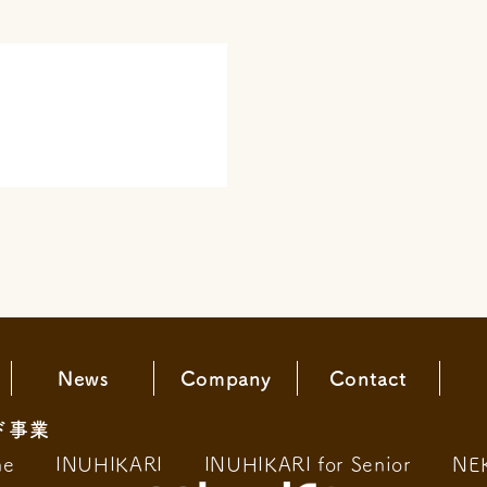
News
Company
Contact
ド事業
ne
INUHIKARI
INUHIKARI for Senior
NE