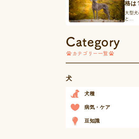
格は
大型犬
と...
Category
カテゴリー一覧
犬
犬種
病気・ケア
豆知識