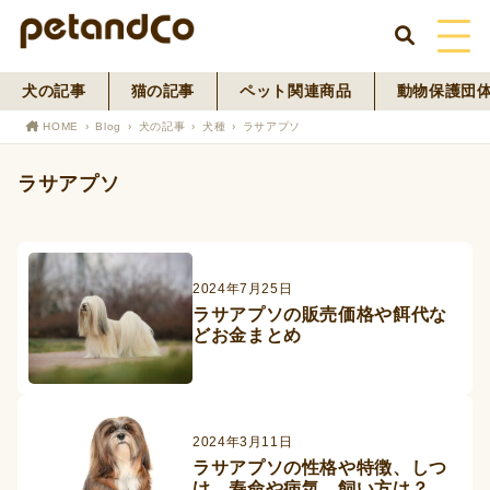
犬の記事
猫の記事
ペット関連商品
動物保護団
HOME
HOME
Blog
犬の記事
犬種
ラサアプソ
About Us
ラサアプソ
News
Blog
2024年7月25日
ラサアプソの販売価格や餌代な
ペットフード事業
どお金まとめ
寄付活動
2024年3月11日
ラサアプソの性格や特徴、しつ
け、寿命や病気、飼い方は？