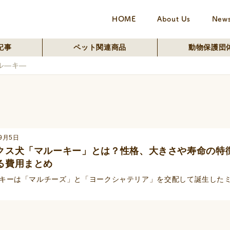
HOME
About Us
New
記事
ペット関連商品
動物保護団
ル―キ―
年9月5日
クス犬「マルーキー」とは？性格、大きさや寿命の特
る費用まとめ
キーは「マルチーズ」と「ヨークシャテリア」を交配して誕生した