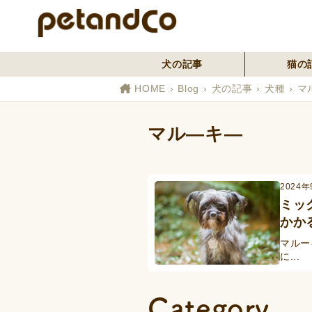
犬の記事
猫の
HOME
Blog
犬の記事
犬種
マ
マル―キ―
2024
ミッ
かか
マルー
に...
Category