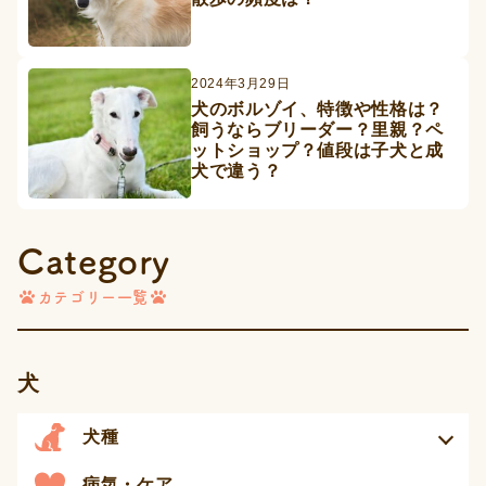
2024年3月29日
犬のボルゾイ、特徴や性格は？
飼うならブリーダー？里親？ペ
ットショップ？値段は子犬と成
犬で違う？
Category
カテゴリー一覧
犬
犬種
病気・ケア