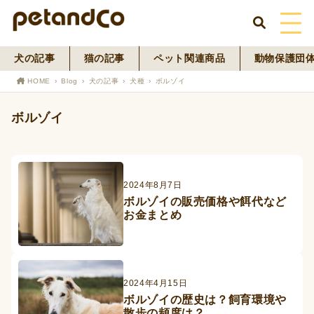
犬の記事
猫の記事
ペット関連商品
動物保護団
HOME
HOME
Blog
犬の記事
犬種
ボルゾイ
About Us
ボルゾイ
News
Blog
2024年8月7日
ボルゾイの販売価格や餌代など
ペットフード事業
お金まとめ
寄付活動
2024年4月15日
ボルゾイの歴史は？飼育環境や
散歩の頻度は？